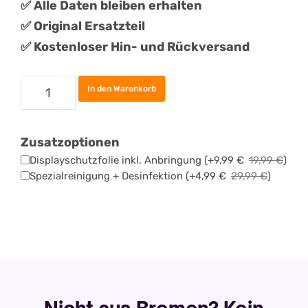
✅ Alle Daten bleiben erhalten
✅
Original
Ersatztei
l
✅ Kostenloser Hin- und Rückversand
Samsung
In den Warenkorb
Galaxy
S25
Zusatzoptionen
Ultra
Displayschutzfolie inkl. Anbringung
(+
9,99
€
19,99
€
)
Display
Spezialreinigung + Desinfektion
(+
4,99
€
29,99
€
)
Reparatur
Menge