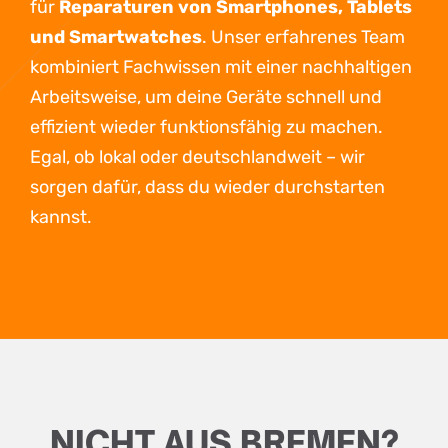
für
Reparaturen von Smartphones, Tablets
und Smartwatches
. Unser erfahrenes Team
kombiniert Fachwissen mit einer nachhaltigen
Arbeitsweise, um deine Geräte schnell und
effizient wieder funktionsfähig zu machen.
Egal, ob lokal oder deutschlandweit – wir
sorgen dafür, dass du wieder durchstarten
kannst.
NICHT AUS BREMEN?