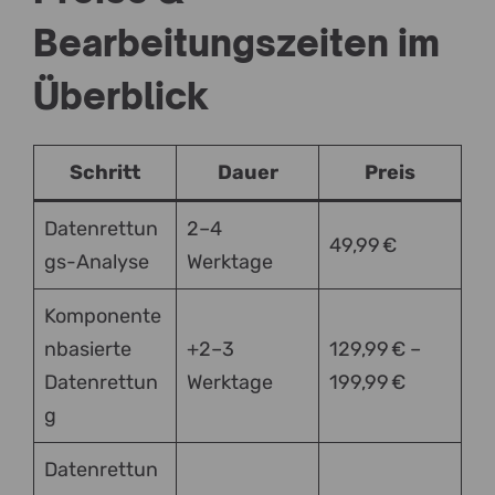
Bearbeitungszeiten im
Überblick
Schritt
Dauer
Preis
Datenrettun
2–4
49,99 €
gs-Analyse
Werktage
Komponente
nbasierte
+2–3
129,99 € –
Datenrettun
Werktage
199,99 €
g
Datenrettun