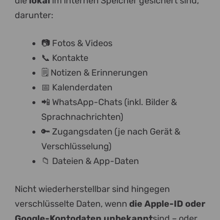
die
lokal
im internen Speicher gesichert sind,
darunter:
📷 Fotos & Videos
📞 Kontakte
🗒️ Notizen & Erinnerungen
📅 Kalenderdaten
📲 WhatsApp-Chats (inkl. Bilder &
Sprachnachrichten)
🔑 Zugangsdaten (je nach Gerät &
Verschlüsselung)
📁 Dateien & App-Daten
Nicht wiederherstellbar sind hingegen
verschlüsselte Daten, wenn
die Apple-ID oder
Google-Kontodaten unbekannt
sind – oder