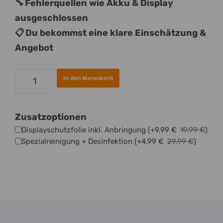
🔧 Fehlerquellen wie Akku & Display
ausgeschlossen
📋 Du bekommst eine klare Einschätzung &
Angebot
Handy
In den Warenkorb
Datenrettung
Analyse
Zusatzoptionen
Menge
Displayschutzfolie inkl. Anbringung
(+
9,99
€
19,99
€
)
Spezialreinigung + Desinfektion
(+
4,99
€
29,99
€
)