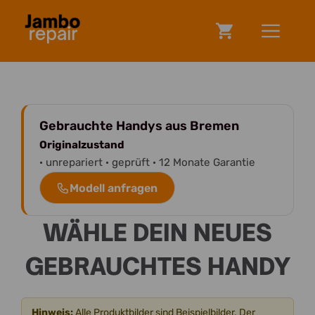
Zum
ME
Inhalt
springen
Gebrauchte Handys aus Bremen
Originalzustand
· unrepariert · geprüft · 12 Monate Garantie
Modell anfragen
WÄHLE DEIN NEUES
GEBRAUCHTES HANDY
Hinweis:
Alle Produktbilder sind Beispielbilder. Der