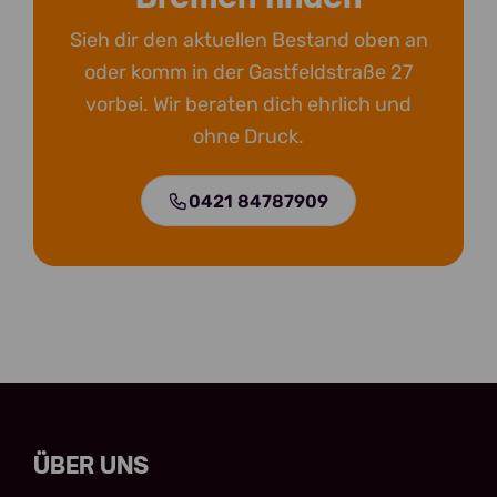
Sieh dir den aktuellen Bestand oben an
oder komm in der Gastfeldstraße 27
vorbei. Wir beraten dich ehrlich und
ohne Druck.
0421 84787909
ÜBER UNS