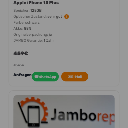
Apple iPhone 15 Plus
Speicher:
128GB
Optischer Zustand:
sehr gut
i
Farbe:
schwarz
Akku:
88%
Originalverpackung:
ja
JAMBO Garantie:
1 Jahr
459€
#5454
Anfragen
☎
WhatsApp
✉
E-Mail