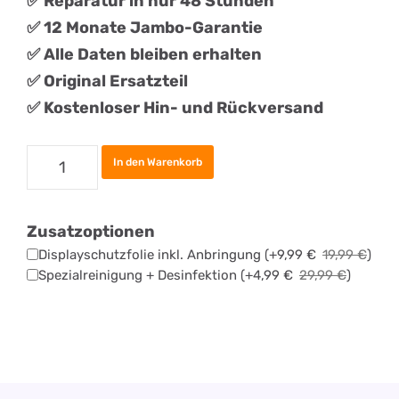
✅ Reparatur in nur 48 Stunden
✅ 12 Monate Jambo-Garantie
✅ Alle Daten bleiben erhalten
✅
Original
Ersatztei
l
✅ Kostenloser Hin- und Rückversand
Samsung
In den Warenkorb
Galaxy
S24
Zusatzoptionen
Plus
Displayschutzfolie inkl. Anbringung
(+
9,99
€
19,99
€
)
Backcover
Spezialreinigung + Desinfektion
(+
4,99
€
29,99
€
)
Reparatur
Menge