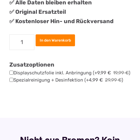
✅ Alle Daten bleiben erhalten
✅
Original
Ersatztei
l
✅ Kostenloser Hin- und Rückversand
Samsung
In den Warenkorb
Galaxy
S24
Zusatzoptionen
FE
Displayschutzfolie inkl. Anbringung
(+
9,99
€
19,99
€
)
Display
Spezialreinigung + Desinfektion
(+
4,99
€
29,99
€
)
Reparatur
Menge