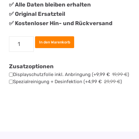
✅ Alle Daten bleiben erhalten
✅
Original
Ersatztei
l
✅ Kostenloser Hin- und Rückversand
Samsung
In den Warenkorb
Galaxy
S22
Zusatzoptionen
Ultra
Displayschutzfolie inkl. Anbringung
(+
9,99
€
19,99
€
)
Display
Spezialreinigung + Desinfektion
(+
4,99
€
29,99
€
)
Reparatur
Menge