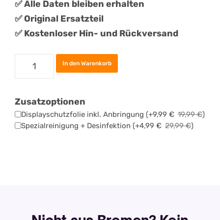
✅ Alle Daten bleiben erhalten
✅
Original
Ersatztei
l
✅ Kostenloser Hin- und Rückversand
Samsung
In den Warenkorb
Galaxy
S21
Zusatzoptionen
Plus
Displayschutzfolie inkl. Anbringung
(+
9,99
€
19,99
€
)
Akku
Spezialreinigung + Desinfektion
(+
4,99
€
29,99
€
)
Tauschen
Menge