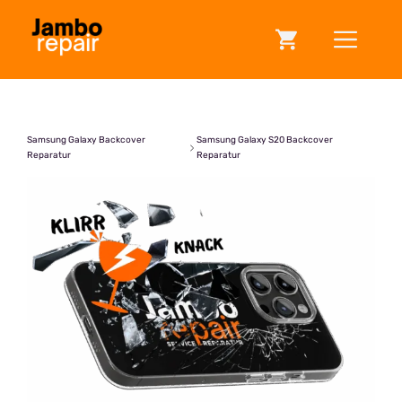
Zum
ME
Inhalt
springen
Samsung Galaxy Backcover
Samsung Galaxy S20 Backcover
Reparatur
Reparatur