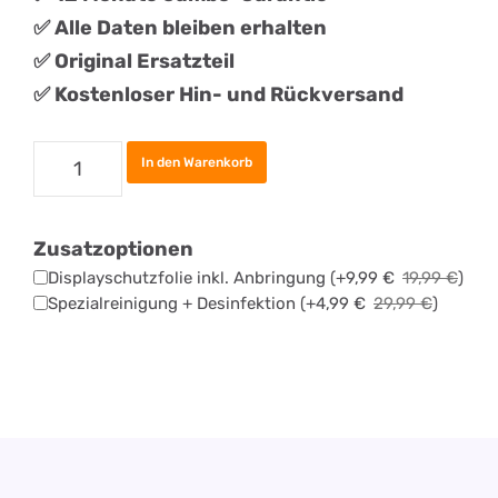
✅ Alle Daten bleiben erhalten
✅
Original
Ersatztei
l
✅ Kostenloser Hin- und Rückversand
Samsung
In den Warenkorb
Galaxy
S20
Zusatzoptionen
Backcover
Displayschutzfolie inkl. Anbringung
(+
9,99
€
19,99
€
)
Reparatur
Spezialreinigung + Desinfektion
(+
4,99
€
29,99
€
)
Menge