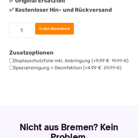
✅
Original
Ersatztei
l
✅ Kostenloser Hin- und Rückversand
Samsung
In den Warenkorb
Galaxy
A73
Zusatzoptionen
Akku
Displayschutzfolie inkl. Anbringung
(+
9,99
€
19,99
€
)
Tauschen
Spezialreinigung + Desinfektion
(+
4,99
€
29,99
€
)
Menge
Nicht aus Bremen? Kein
Problem.