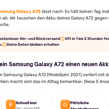
amsung Galaxy A72
lässt nach: Es hält keinen Tag me
ich ab. Wir tauschen den Akku deines Galaxy A72 gegen 
ntie.
ostenloser Hin- und Rückversand
Oft in 1 bis 2 Stunden fe
u
Deine Daten bleiben erhalten
dein Samsung Galaxy A72 einen neuen Akk
 Samsung Galaxy A72 (Modelljahr 2021) verliert mit de
len macht sich das im Alltag bemerkbar. Diese 5 Anz
Schnell leer
Plötzliche
Die Ladung fällt
Abschaltungen