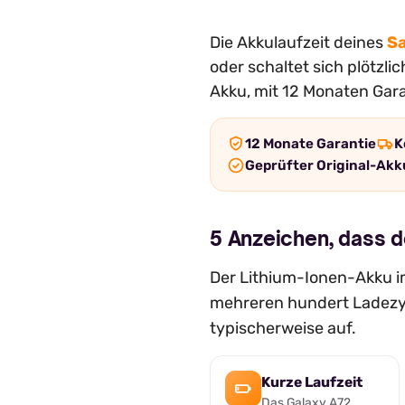
Die Akkulaufzeit deines
S
oder schaltet sich plötzl
Akku, mit 12 Monaten Gara
12 Monate Garantie
K
Geprüfter Original-Akk
5 Anzeichen, dass 
Der Lithium-Ionen-Akku im
mehreren hundert Ladezyk
typischerweise auf.
Kurze Laufzeit
Das Galaxy A72