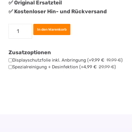
✅
Original
Ersatztei
l
✅ Kostenloser Hin- und Rückversand
Samsung
In den Warenkorb
Galaxy
A72
Zusatzoptionen
Akku
Displayschutzfolie inkl. Anbringung
(+
9,99
€
19,99
€
)
Tauschen
Spezialreinigung + Desinfektion
(+
4,99
€
29,99
€
)
Menge