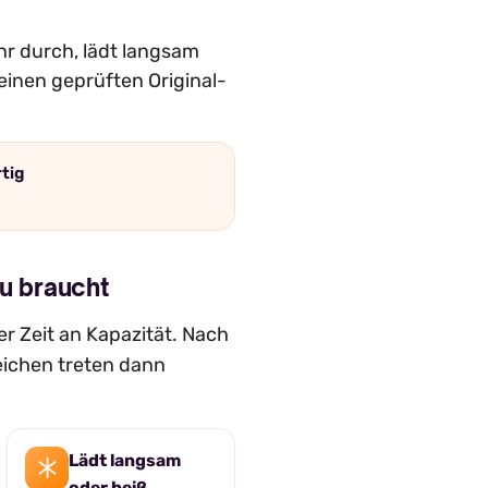
hr durch, lädt langsam
einen geprüften Original-
rtig
u braucht
r Zeit an Kapazität. Nach
eichen treten dann
Lädt langsam
oder heiß