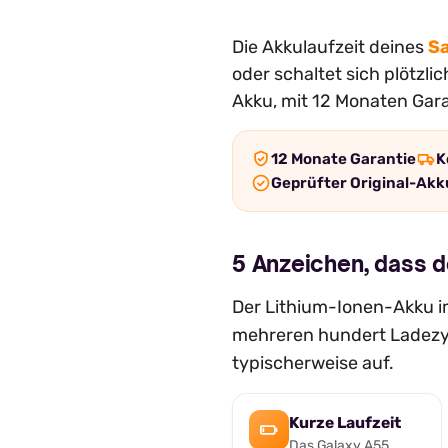
Die Akkulaufzeit deines
S
oder schaltet sich plötzl
Akku, mit 12 Monaten Gara
12 Monate Garantie
K
Geprüfter Original-Akk
5 Anzeichen, dass 
Der Lithium-Ionen-Akku im
mehreren hundert Ladezyk
typischerweise auf.
Kurze Laufzeit
Das Galaxy A55