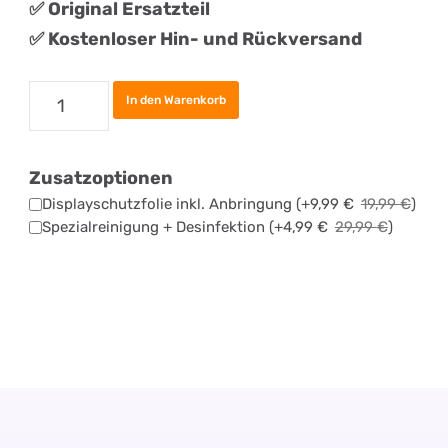
✅
Original
Ersatztei
l
✅ Kostenloser Hin- und Rückversand
Samsung
In den Warenkorb
Galaxy
A55
Zusatzoptionen
Akku
Displayschutzfolie inkl. Anbringung
(+
9,99
€
19,99
€
)
Tauschen
Spezialreinigung + Desinfektion
(+
4,99
€
29,99
€
)
Menge