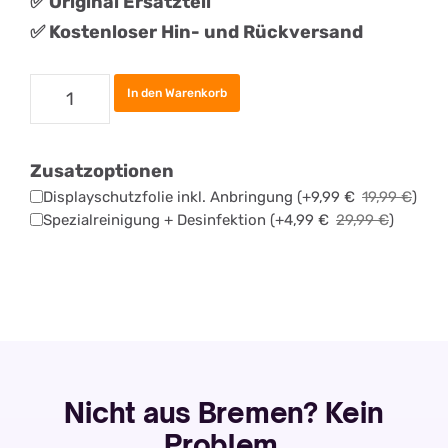
✅
Original
Ersatztei
l
✅ Kostenloser Hin- und Rückversand
Samsung
In den Warenkorb
Galaxy
A53
Zusatzoptionen
Akku
Displayschutzfolie inkl. Anbringung
(+
9,99
€
19,99
€
)
Tauschen
Spezialreinigung + Desinfektion
(+
4,99
€
29,99
€
)
Menge
Nicht aus Bremen? Kein
Problem.