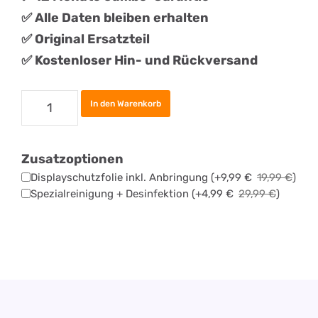
✅ Alle Daten bleiben erhalten
✅
Original
Ersatztei
l
✅ Kostenloser Hin- und Rückversand
Samsung
In den Warenkorb
Galaxy
A52
Zusatzoptionen
Backcover
Displayschutzfolie inkl. Anbringung
(+
9,99
€
19,99
€
)
Reparatur
Spezialreinigung + Desinfektion
(+
4,99
€
29,99
€
)
Menge