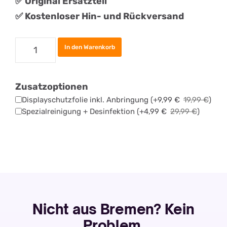
✅
Original
Ersatztei
l
✅ Kostenloser Hin- und Rückversand
Samsung
In den Warenkorb
Galaxy
A42
Zusatzoptionen
Akku
Displayschutzfolie inkl. Anbringung
(+
9,99
€
19,99
€
)
Tauschen
Spezialreinigung + Desinfektion
(+
4,99
€
29,99
€
)
Menge
Nicht aus Bremen? Kein
Problem.