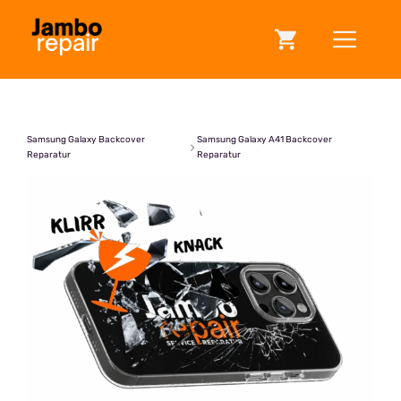
Zum
ME
Inhalt
springen
Samsung Galaxy Backcover
Samsung Galaxy A41 Backcover
Reparatur
Reparatur