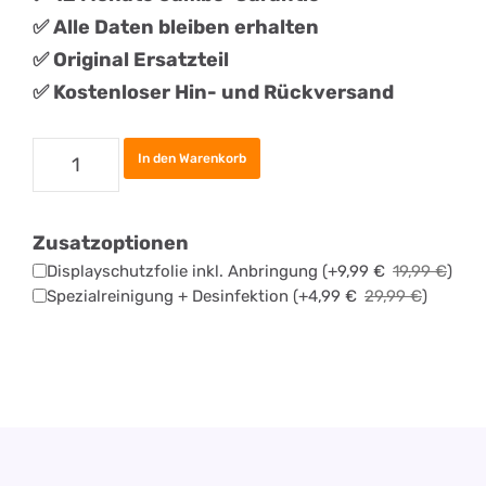
✅ Alle Daten bleiben erhalten
✅
Original
Ersatztei
l
✅ Kostenloser Hin- und Rückversand
Samsung
In den Warenkorb
Galaxy
A41
Zusatzoptionen
Backcover
Displayschutzfolie inkl. Anbringung
(+
9,99
€
19,99
€
)
Reparatur
Spezialreinigung + Desinfektion
(+
4,99
€
29,99
€
)
Menge