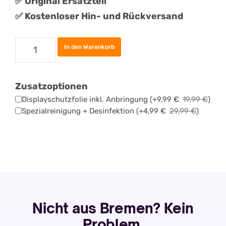
✅
Original
Ersatztei
l
✅ Kostenloser Hin- und Rückversand
Samsung
In den Warenkorb
Galaxy
A32
Zusatzoptionen
Akku
Displayschutzfolie inkl. Anbringung
(+
9,99
€
19,99
€
)
Tauschen
Spezialreinigung + Desinfektion
(+
4,99
€
29,99
€
)
Menge
Nicht aus Bremen? Kein
Problem.