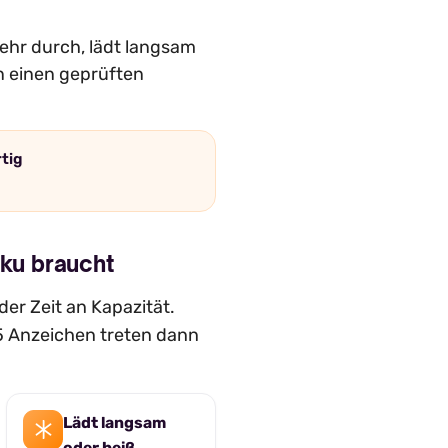
mehr durch, lädt langsam
n einen geprüften
rtig
ku braucht
er Zeit an Kapazität.
5 Anzeichen treten dann
Lädt langsam
oder heiß