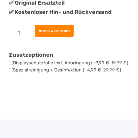
✅
Original
Ersatztei
l
✅ Kostenloser Hin- und Rückversand
Samsung
In den Warenkorb
Galaxy
A20e
Zusatzoptionen
Akku
Displayschutzfolie inkl. Anbringung
(+
9,99
€
19,99
€
)
Tauschen
Spezialreinigung + Desinfektion
(+
4,99
€
29,99
€
)
Menge