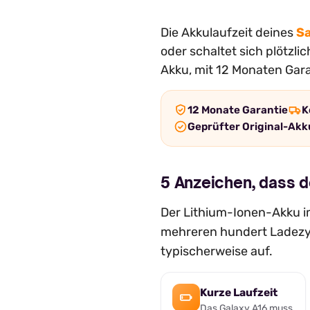
Die Akkulaufzeit deines
S
oder schaltet sich plötzl
Akku, mit 12 Monaten Gara
12 Monate Garantie
K
Geprüfter Original-Akk
5 Anzeichen, dass 
Der Lithium-Ionen-Akku im
mehreren hundert Ladezyk
typischerweise auf.
Kurze Laufzeit
Das Galaxy A16 muss