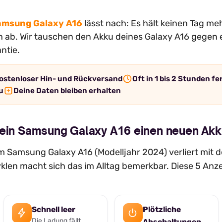
amsung Galaxy A16
lässt nach: Es hält keinen Tag me
ich ab. Wir tauschen den Akku deines Galaxy A16 gegen 
ntie.
ostenloser Hin- und Rückversand
Oft in 1 bis 2 Stunden fe
u
Deine Daten bleiben erhalten
dein Samsung Galaxy A16 einen neuen Akk
 Samsung Galaxy A16 (Modelljahr 2024) verliert mit de
len macht sich das im Alltag bemerkbar. Diese 5 Anz
Schnell leer
Plötzliche
Die Ladung fällt
Abschaltungen