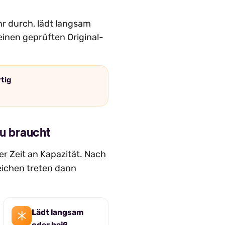
hr durch, lädt langsam
einen geprüften Original-
rtig
u braucht
r Zeit an Kapazität. Nach
eichen treten dann
Lädt langsam
oder heiß