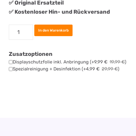
✅
Original
Ersatztei
l
✅ Kostenloser Hin- und Rückversand
Samsung
In den Warenkorb
Galaxy
A16
Zusatzoptionen
Akku
Displayschutzfolie inkl. Anbringung
(+
9,99
€
19,99
€
)
Tauschen
Spezialreinigung + Desinfektion
(+
4,99
€
29,99
€
)
Menge