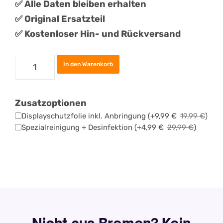
✅ Alle Daten bleiben erhalten
✅
Original
Ersatztei
l
✅ Kostenloser Hin- und Rückversand
Samsung
In den Warenkorb
Galaxy
A15
Zusatzoptionen
Display
Displayschutzfolie inkl. Anbringung
(+
9,99
€
19,99
€
)
Reparatur
Spezialreinigung + Desinfektion
(+
4,99
€
29,99
€
)
Menge