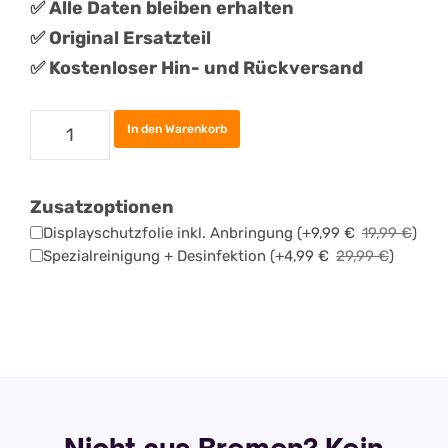
✅ Alle Daten bleiben erhalten
✅
Original
Ersatztei
l
✅ Kostenloser Hin- und Rückversand
Samsung
In den Warenkorb
Galaxy
A13
Zusatzoptionen
5G
Displayschutzfolie inkl. Anbringung
(+
9,99
€
19,99
€
)
Akku
Spezialreinigung + Desinfektion
(+
4,99
€
29,99
€
)
Tauschen
Menge