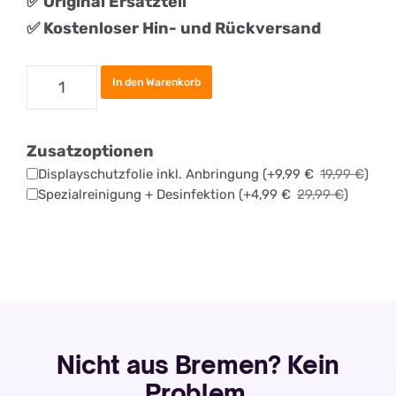
✅
Original
Ersatztei
l
✅ Kostenloser Hin- und Rückversand
Samsung
In den Warenkorb
Galaxy
A11
Zusatzoptionen
Akku
Displayschutzfolie inkl. Anbringung
(+
9,99
€
19,99
€
)
Tauschen
Spezialreinigung + Desinfektion
(+
4,99
€
29,99
€
)
Menge
Nicht aus Bremen? Kein
Problem.