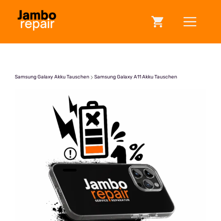
Zum
ME
Inhalt
springen
Samsung Galaxy Akku Tauschen
Samsung Galaxy A11 Akku Tauschen