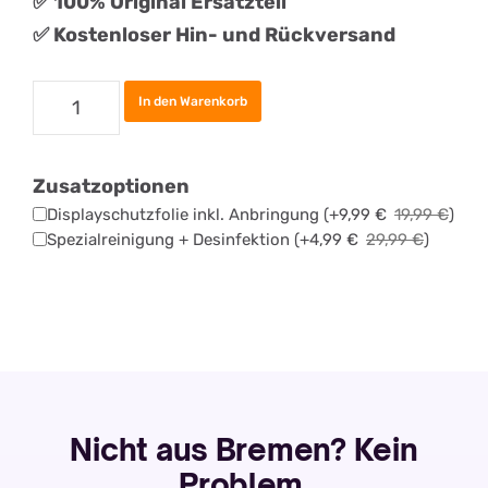
✅
100% Original Ersatzteil
✅ Kostenloser Hin- und Rückversand
Google
In den Warenkorb
Pixel
6
Zusatzoptionen
Display
Displayschutzfolie inkl. Anbringung
(+
9,99
€
19,99
€
)
Reparatur
Spezialreinigung + Desinfektion
(+
4,99
€
29,99
€
)
Menge
Nicht aus Bremen? Kein
Problem.