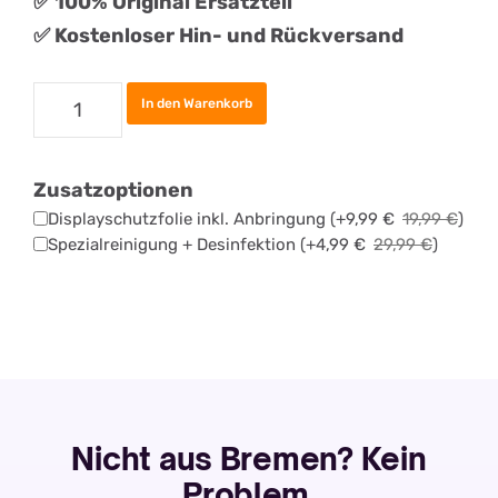
✅ 100% Original Ersatzteil
✅ Kostenloser Hin- und Rückversand
Google
In den Warenkorb
Pixel
4
Zusatzoptionen
XL
Displayschutzfolie inkl. Anbringung
(+
9,99
€
19,99
€
)
Akku
Spezialreinigung + Desinfektion
(+
4,99
€
29,99
€
)
Tauschen
Menge
Nicht aus Bremen? Kein
Problem.