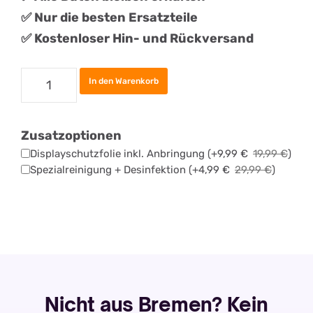
✅ Nur die besten Ersatzteile
✅ Kostenloser Hin- und Rückversand
Apple
In den Warenkorb
Watch
Ultra
Zusatzoptionen
3
Displayschutzfolie inkl. Anbringung
(+
9,99
€
19,99
€
)
Display
Spezialreinigung + Desinfektion
(+
4,99
€
29,99
€
)
tauschen
Menge
Nicht aus Bremen? Kein