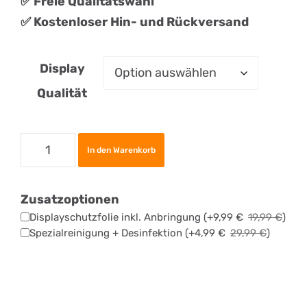
✅ Freie Qualitätswahl
✅ Kostenloser Hin- und Rückversand
Display
Qualität
Apple
In den Warenkorb
iPhone
XS
Zusatzoptionen
Display
Displayschutzfolie inkl. Anbringung
(+
9,99
€
19,99
€
)
Reparatur
Spezialreinigung + Desinfektion
(+
4,99
€
29,99
€
)
Menge