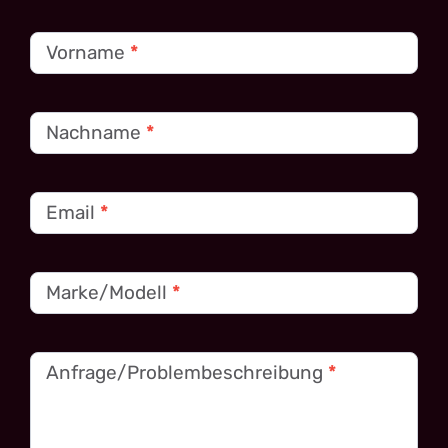
Kontakt
Vorname
*
Nachname
*
Email
*
Marke/Modell
*
Anfrage/Problembeschreibung
*