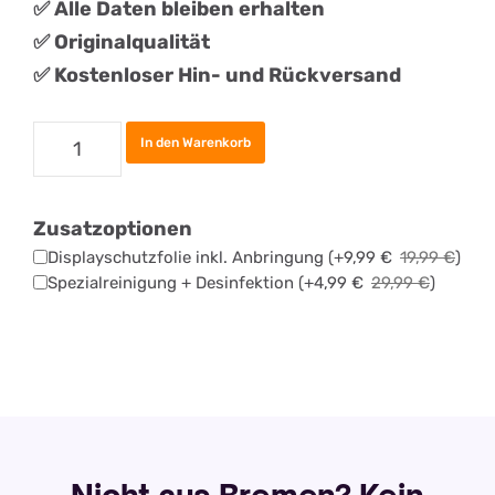
✅ Alle Daten bleiben erhalten
✅
Originalqualität
✅ Kostenloser Hin- und Rückversand
Apple
In den Warenkorb
iPhone
17e
Zusatzoptionen
Backcover
Displayschutzfolie inkl. Anbringung
(+
9,99
€
19,99
€
)
Tauschen
Spezialreinigung + Desinfektion
(+
4,99
€
29,99
€
)
Menge