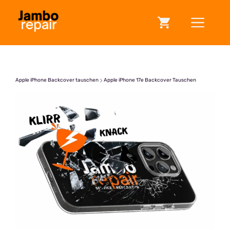
Zum
ME
Inhalt
springen
Apple iPhone Backcover tauschen
Apple iPhone 17e Backcover Tauschen