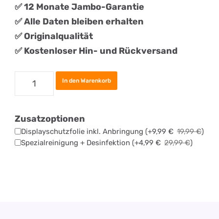
✅ 12 Monate Jambo-Garantie
✅ Alle Daten bleiben erhalten
✅
Originalqualität
✅ Kostenloser Hin- und Rückversand
Apple
In den Warenkorb
iPhone
16
Zusatzoptionen
Pro
Displayschutzfolie inkl. Anbringung
(+
9,99
€
19,99
€
)
Max
Spezialreinigung + Desinfektion
(+
4,99
€
29,99
€
)
Backcover
Tauschen
Menge