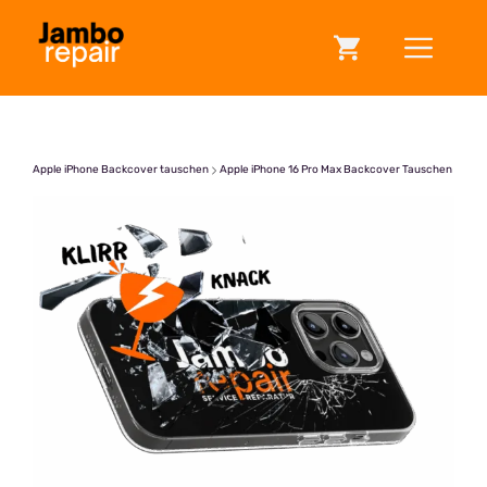
Zum
ME
Inhalt
springen
Apple iPhone Backcover tauschen
Apple iPhone 16 Pro Max Backcover Tauschen