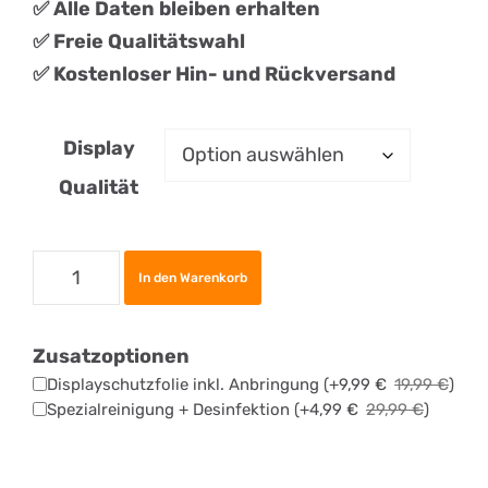
✅ Alle Daten bleiben erhalten
✅ Freie Qualitätswahl
✅ Kostenloser Hin- und Rückversand
Display
Qualität
Apple
In den Warenkorb
iPhone
16
Zusatzoptionen
Plus
Displayschutzfolie inkl. Anbringung
(+
9,99
€
19,99
€
)
Display
Spezialreinigung + Desinfektion
(+
4,99
€
29,99
€
)
Reparatur
Menge