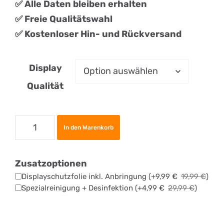
✅ Alle Daten bleiben erhalten
✅ Freie Qualitätswahl
✅ Kostenloser Hin- und Rückversand
Display
Qualität
Apple
In den Warenkorb
iPhone
14
Zusatzoptionen
Plus
Displayschutzfolie inkl. Anbringung
(+
9,99
€
19,99
€
)
Display
Spezialreinigung + Desinfektion
(+
4,99
€
29,99
€
)
Reparatur
Menge