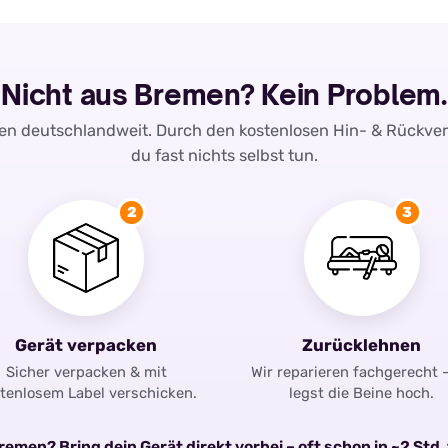
Nicht aus Bremen? Kein Problem.
ren deutschlandweit. Durch den kostenlosen Hin- & Rückve
du fast nichts selbst tun.
2
3
Gerät verpacken
Zurücklehnen
Sicher verpacken & mit
Wir reparieren fachgerecht 
tenlosem Label verschicken.
legst die Beine hoch.
emen? Bring dein Gerät direkt vorbei – oft schon in ~2 Std. 