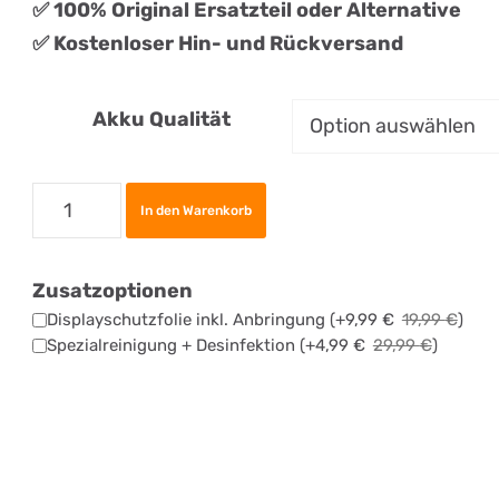
✅ 100% Original Ersatzteil oder Alternative
✅ Kostenloser Hin- und Rückversand
Akku Qualität
Apple
In den Warenkorb
iPhone
14
Zusatzoptionen
Akku
Displayschutzfolie inkl. Anbringung
(+
9,99
€
19,99
€
)
Tauschen
Spezialreinigung + Desinfektion
(+
4,99
€
29,99
€
)
Menge