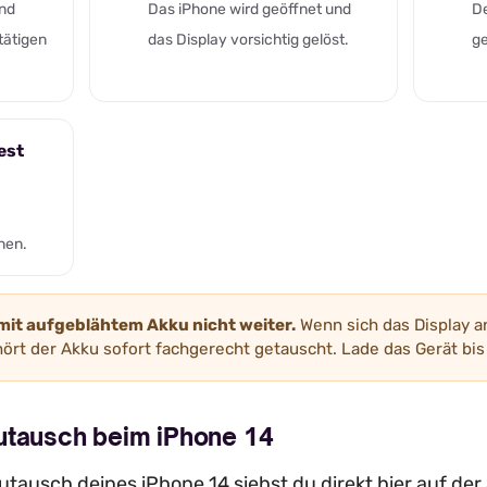
and
Das iPhone wird geöffnet und
De
tätigen
das Display vorsichtig gelöst.
ge
est
nen.
 mit aufgeblähtem Akku nicht weiter.
Wenn sich das Display a
ört der Akku sofort fachgerecht getauscht. Lade das Gerät bis 
utausch beim iPhone 14
tausch deines iPhone 14 siehst du direkt hier auf der 