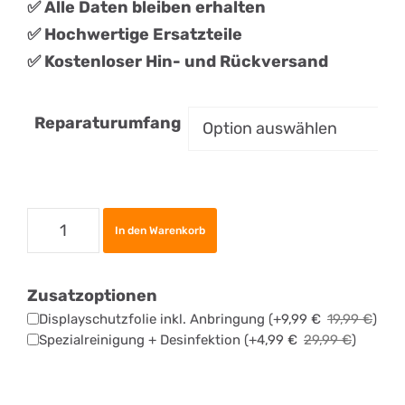
✅ Alle Daten bleiben erhalten
✅
Hochwertige Ersatzteile
✅ Kostenloser Hin- und Rückversand
Reparaturumfang
Apple
In den Warenkorb
iPad
Pro
Zusatzoptionen
12.9
Displayschutzfolie inkl. Anbringung
(+
9,99
€
19,99
€
)
(2018)
Spezialreinigung + Desinfektion
(+
4,99
€
29,99
€
)
Display
Reparatur