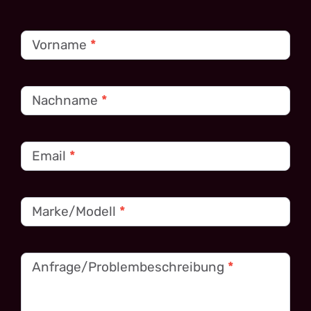
Kontakt
Vorname
*
Nachname
*
Email
*
Marke/Modell
*
Anfrage/Problembeschreibung
*