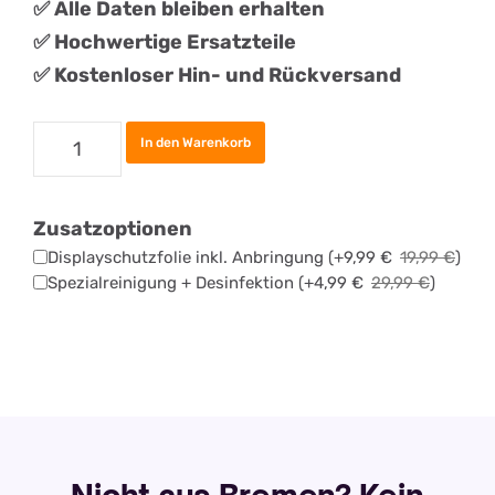
✅ Alle Daten bleiben erhalten
✅
Hochwertige Ersatzteile
✅ Kostenloser Hin- und Rückversand
Apple
In den Warenkorb
iPad
Air
Zusatzoptionen
4
Displayschutzfolie inkl. Anbringung
(+
9,99
€
19,99
€
)
(2020)
Spezialreinigung + Desinfektion
(+
4,99
€
29,99
€
)
Akku
tauschen
Menge