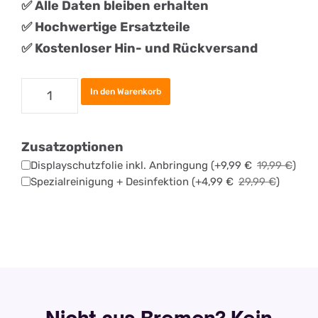
✅ Alle Daten bleiben erhalten
✅
Hochwertige Ersatzteile
✅ Kostenloser Hin- und Rückversand
Apple
In den Warenkorb
iPad
Air
Zusatzoptionen
3
Displayschutzfolie inkl. Anbringung
(+
9,99
€
19,99
€
)
(2019)
Spezialreinigung + Desinfektion
(+
4,99
€
29,99
€
)
Display
Reparatur
Menge