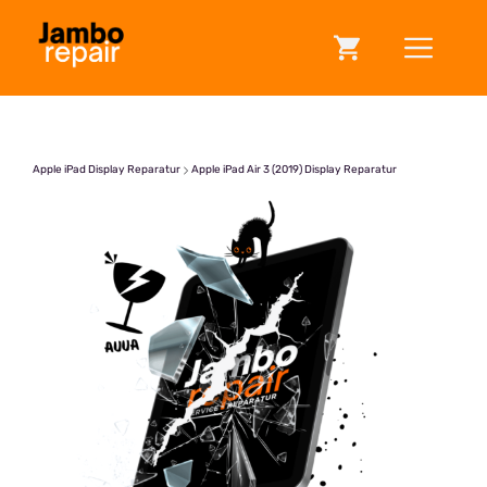
Zum
ME
Inhalt
springen
Apple iPad Display Reparatur
Apple iPad Air 3 (2019) Display Reparatur